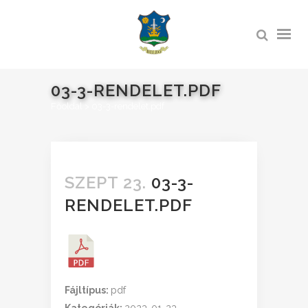
03-3-RENDELET.PDF
Főoldal
>
03-3-rendelet.pdf
SZEPT 23.
03-3-
RENDELET.PDF
Fájltípus:
pdf