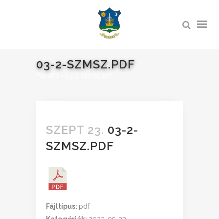
03-2-SZMSZ.PDF
Főoldal
>
03-2-szmsz.pdf
SZEPT 23.
03-2-
SZMSZ.PDF
Fájltípus:
pdf