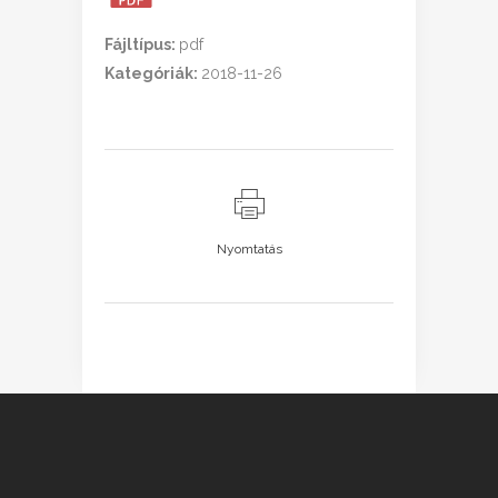
Fájltípus:
pdf
Kategóriák:
2018-11-26
Nyomtatás