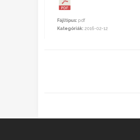
Fájltípus:
pdf
Kategóriák:
2016-02-12