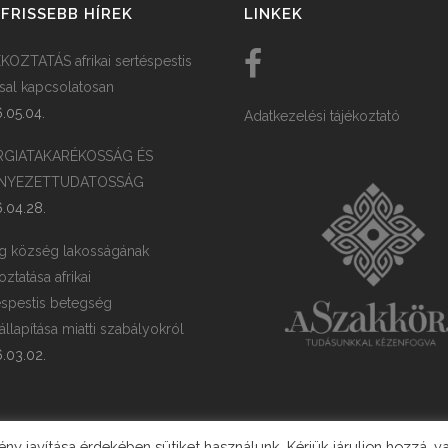
FRISSEBB HÍREK
LINKEK
KOZTATÁS afrikai sertéspestis
ssal kapcsolatosan
.05.04.
Adatkezelési tájékoztató
RGIATAKARÉKOSSÁG ÉS
NYEZETTUDATOSSÁG
.04.28.
g község lakosságának
oztatása afrikai
éspestis betegség
llapítása miatti szabályokról
.03.02.
y javítása érdekében sütiket használunk. Kérjük járuljon hozzá, v