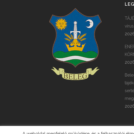
LEG
TÁJÉ
víru
2026
ENE
KÖR
2026
Bele
tájék
sert
megá
2026
A weboldal megfelelő működése, és a felhasználói élmén