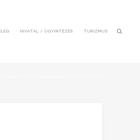
ELEG
HIVATAL / ÜGYINTÉZÉS
TURIZMUS
Főoldal
>
03-2-kozszolgalati-szerzodes-mod-terv.pdf