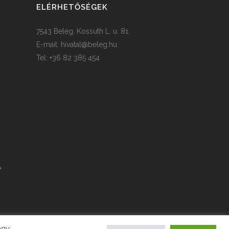
ELÉRHETŐSÉGEK
7543 Beleg, Kossuth L. u. 81.
E-mail:
hivatal@beleg.hu
Tel: +36 82 385 454
agy