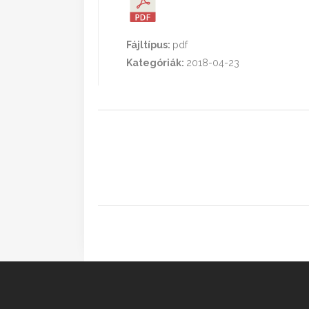
Fájltípus:
pdf
Kategóriák:
2018-04-23