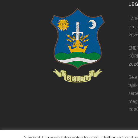
LEG
TÁJÉ
víru
2026
ENE
KÖR
2026
Bele
tájék
sert
megá
2026
A weboldal megfelelő működése, és a felhasználói élmén