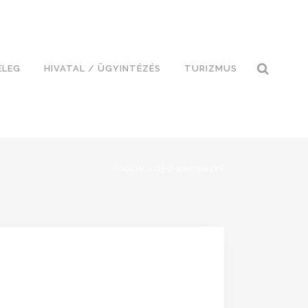
ELEG
HIVATAL / ÜGYINTÉZÉS
TURIZMUS
Főoldal
>
03-2-jelentes.pdf