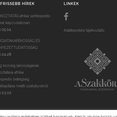
FRISSEBB HÍREK
LINKEK
KOZTATÁS afrikai sertéspestis
ssal kapcsolatosan
.05.04.
Adatkezelési tájékoztató
RGIATAKARÉKOSSÁG ÉS
NYEZETTUDATOSSÁG
.04.28.
g község lakosságának
oztatása afrikai
éspestis betegség
llapítása miatti szabályokról
.03.02.
y javítása érdekében sütiket használunk. Kérjük járuljon hozzá, v