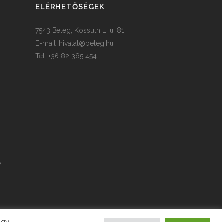
ELÉRHETŐSÉGEK
7543 Beleg, Kossuth L. u. 81.
E-mail:
hivatal@beleg.hu
Tel: +36 82 385 454
agy