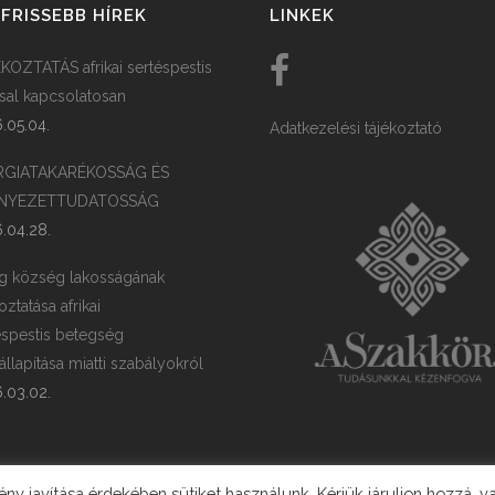
FRISSEBB HÍREK
LINKEK
KOZTATÁS afrikai sertéspestis
ssal kapcsolatosan
.05.04.
Adatkezelési tájékoztató
RGIATAKARÉKOSSÁG ÉS
NYEZETTUDATOSSÁG
.04.28.
g község lakosságának
oztatása afrikai
éspestis betegség
llapítása miatti szabályokról
.03.02.
y javítása érdekében sütiket használunk. Kérjük járuljon hozzá, v