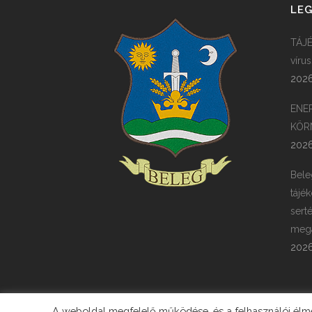
LEG
TÁJÉ
víru
2026
ENE
KÖR
2026
Bele
tájék
sert
megá
2026
A weboldal megfelelő működése, és a felhasználói élmén