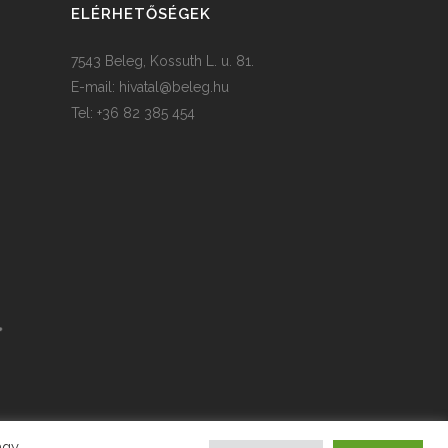
ELÉRHETŐSÉGEK
7543 Beleg, Kossuth L. u. 81.
E-mail:
hivatal@beleg.hu
Tel: +36 82 385 454
agy