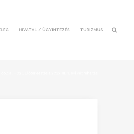
ELEG
HIVATAL / ÜGYINTÉZÉS
TURIZMUS
Főoldal
>
03 1 Előterjesztés a 2023. III. n. évi végrehajtás
S