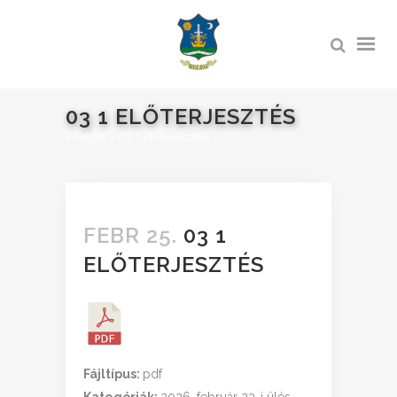
03 1 ELŐTERJESZTÉS
Főoldal
>
03 1 Előterjesztés
FEBR 25.
03 1
ELŐTERJESZTÉS
Fájltípus:
pdf