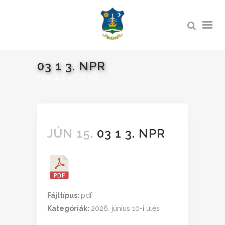
03 1 3. NPR
Főoldal
>
03 1 3. npr
JÚN 15.
03 1 3. NPR
Fájltípus:
pdf
Kategóriák:
2026. június 10-i ülés