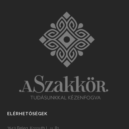
ELÉRHETŐSÉGEK
7543 Beleg, Kossuth L. u. 81.