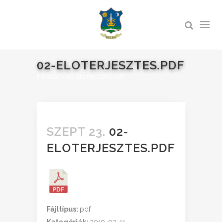
02-ELOTERJESZTES.PDF
Főoldal
>
02-eloterjesztes.pdf
SZEPT 23.
02-
ELOTERJESZTES.PDF
Fájltípus:
pdf