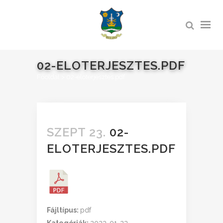
02-ELOTERJESZTES.PDF
Főoldal
>
02-eloterjesztes.pdf
SZEPT 23.
02-
ELOTERJESZTES.PDF
Fájltípus:
pdf