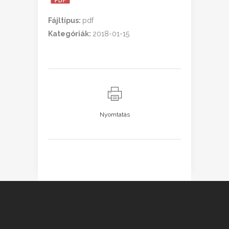
Fájltípus:
pdf
Kategóriák:
2018-01-15
Nyomtatás