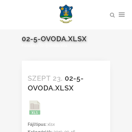
02-5-OVODA.XLSX
Főoldal
>
02-5-ovoda.xlsx
SZEPT 23.
02-5-
OVODA.XLSX
Fájltípus:
xlsx