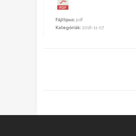
Fájltípus:
pdf
Kategóriák:
2016-11-07