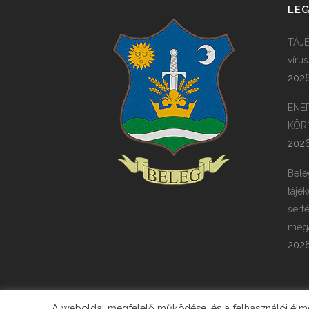
LEG
TÁJÉ
víru
2026
ENE
KÖR
2026
Bele
tájék
sert
megá
2026
A weboldal megfelelő működése, és a felhasználói élmén