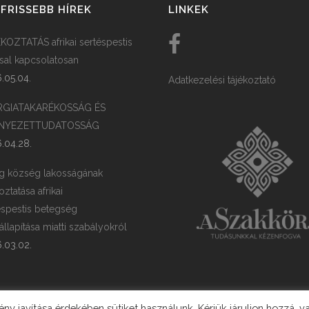
FRISSEBB HÍREK
LINKEK
KOZTATÁS afrikai sertéspestis
ssal kapcsolatosan
.05.04.
Adatkezelési tájékoztató
RGIATAKARÉKOSSÁG ÉS
NYEZETTUDATOSSÁG
.04.28.
g község lakosságának
oztatása afrikai
éspestis betegség
llapítása miatti szabályokról
.03.02.
y javítása érdekében sütiket használunk. Kérjük járuljon hozzá, v