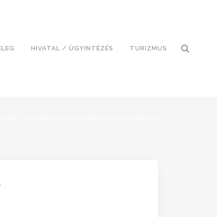
ELEG
HIVATAL / ÜGYINTÉZÉS
TURIZMUS
őoldal
>
02-4-DRV-egyuttmukodesi-megallapodas.pdf
F