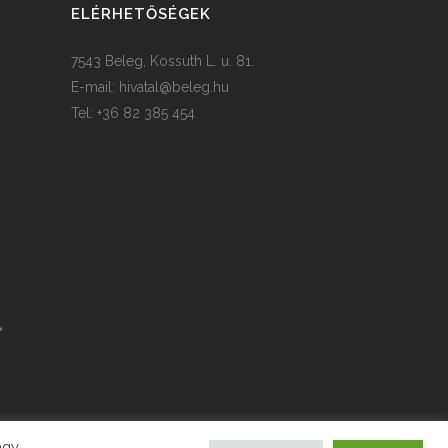
ELÉRHETŐSÉGEK
7543 Beleg, Kossuth L. u. 81.
E-mail:
hivatal@beleg.hu
Tel: +36 82 385 454
agy