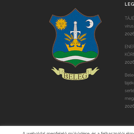
LEG
TÁJÉ
víru
2026
ENE
KÖR
2026
Bele
tájék
sert
megá
2026
A weboldal megfelelő működése, és a felhasználói élmén