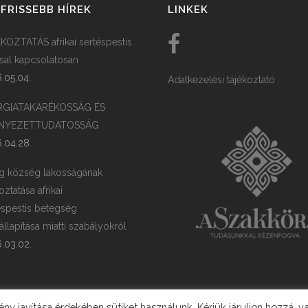
FRISSEBB HÍREK
LINKEK
KOZTATÁS afrikai sertéspestis
ssal kapcsolatosan
.05.04.
Adatkezelési tájékoztató
RGIATAKARÉKOSSÁG ÉS
NYEZETTUDATOSSÁG
.04.28.
g község lakosságának
oztatása afrikai
éspestis betegség
llapítása miatti szabályokról
.03.02.
y javítása érdekében sütiket használunk. Kérjük járuljon hozzá, v