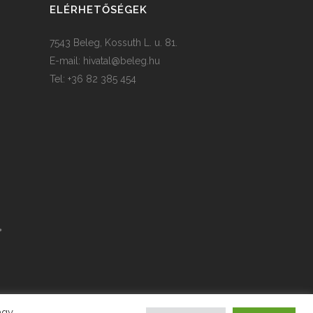
ELÉRHETŐSÉGEK
7543 Beleg, Kossuth L. u. 81.
E-mail:
hivatal@beleg.hu
Tel: +36 82 385 454
agy