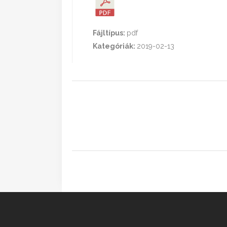
Fájltípus:
pdf
Kategóriák:
2019-02-13