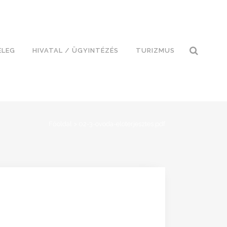
ELEG
HIVATAL / ÜGYINTÉZÉS
TURIZMUS
Főoldal
>
02-3-ovoda-eloterjesztes.pdf