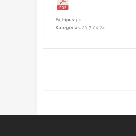
Fájltípus:
pdf
Kategóriák:
2017-04-24