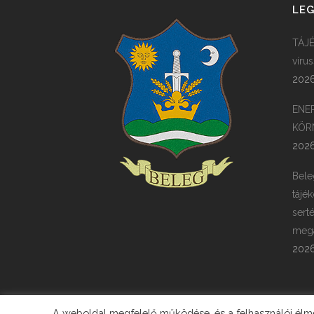
LEG
TÁJÉ
víru
2026
ENE
KÖR
2026
Bele
tájék
sert
megá
2026
A weboldal megfelelő működése, és a felhasználói élmén