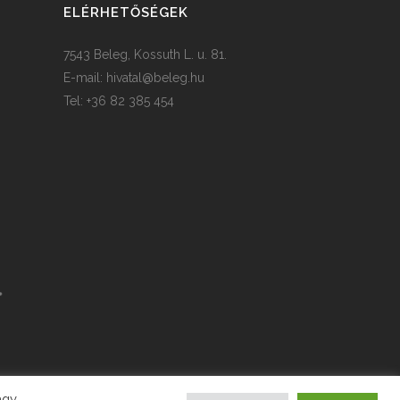
ELÉRHETŐSÉGEK
7543 Beleg, Kossuth L. u. 81.
E-mail:
hivatal@beleg.hu
Tel: +36 82 385 454
agy