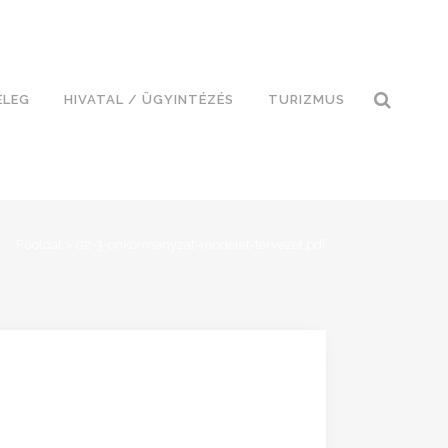
ELEG
HIVATAL / ÜGYINTÉZÉS
TURIZMUS
Főoldal
>
02-3-onkormanyzat-rendelet-tervezet.pdf