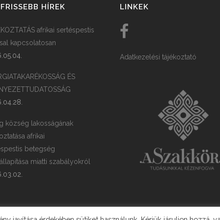
FRISSEBB HÍREK
LINKEK
KOZTATÁS afrikai sertéspestis
ssal kapcsolatosan
.05.04.
Adatkezelési tájékoztató
RGIATAKARÉKOSSÁG ÉS
NYEZETTUDATOSSÁG
.04.28.
g község lakosságának
oztatása afrikai
éspestis betegség
llapítása miatti szabályokról
.03.02.
y javítása érdekében sütiket használunk. Kérjük járuljon hozzá, v