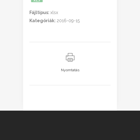
Fájltípus:
xlsx
Kategóriák:
2016-09-15
Nyomtatás