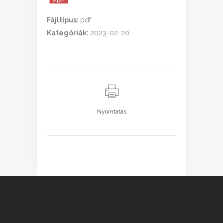
Fájltípus:
pdf
Kategóriák:
2023-02-20
Nyomtatás