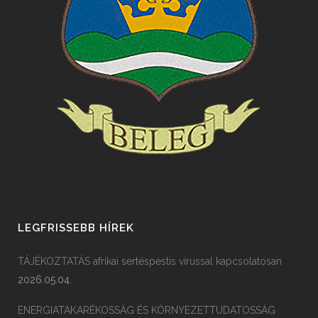
LEGFRISSEBB HÍREK
TÁJÉKOZTATÁS afrikai sertéspestis vírussal kapcsolatosan
2026.05.04.
ENERGIATAKARÉKOSSÁG ÉS KÖRNYEZETTUDATOSSÁG