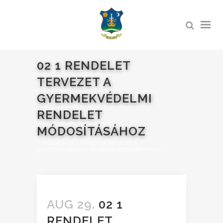
02 1 RENDELET
TERVEZET A
GYERMEKVÉDELMI
RENDELET
MÓDOSÍTÁSÁHOZ
Főoldal
>
02 1 Rendelet tervezet a
gyermekvédelmi rendelet módosításához
AUG 29.
02 1
RENDELET