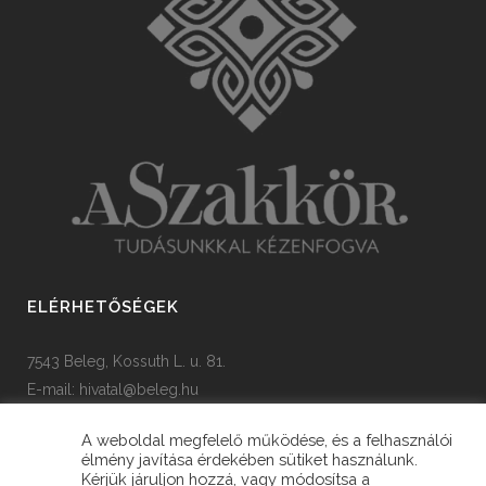
ELÉRHETŐSÉGEK
7543 Beleg, Kossuth L. u. 81.
E-mail:
hivatal@beleg.hu
Tel: +36 82 385 454
A weboldal megfelelő működése, és a felhasználói
élmény javítása érdekében sütiket használunk.
Kérjük járuljon hozzá, vagy módosítsa a