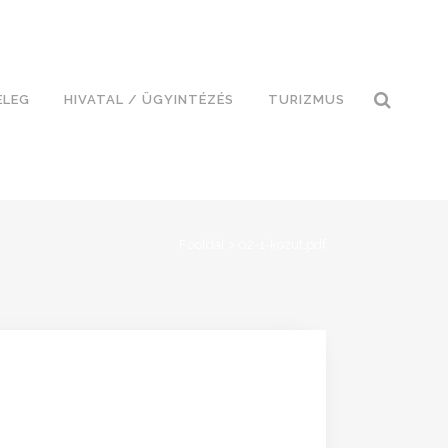
ELEG
HIVATAL / ÜGYINTÉZÉS
TURIZMUS
Főoldal
>
02-1-kozut.pdf