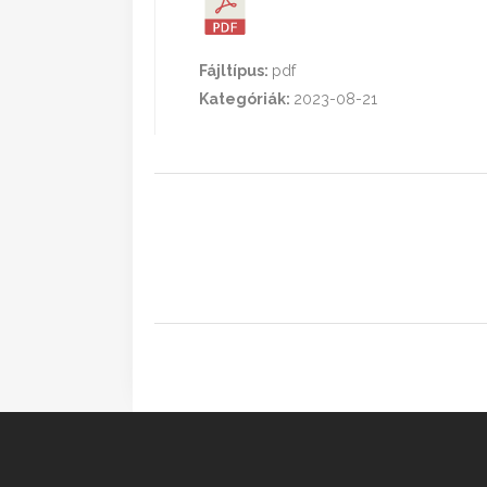
Fájltípus:
pdf
Kategóriák:
2023-08-21