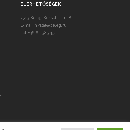
ELÉRHETŐSÉGEK
7543 Beleg, Kossuth L. u. 81.
E-mail:
hivatal@beleg.hu
Tel: +36 82 385 454
agy