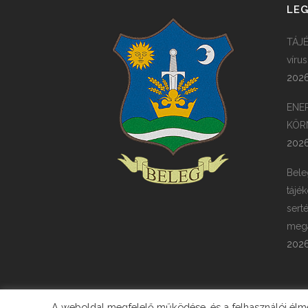
LEG
TÁJÉ
víru
2026
ENE
KÖR
2026
Bele
tájék
sert
megá
2026
A weboldal megfelelő működése, és a felhasználói élmén