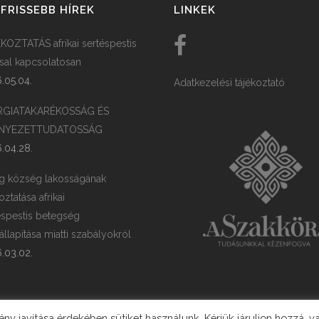
FRISSEBB HÍREK
LINKEK
KOZTATÁS afrikai sertéspestis
ssal kapcsolatosan
.05.04.
Adatkezelési tájékoztató
RGIATAKARÉKOSSÁG ÉS
NYEZETTUDATOSSÁG
.04.28.
g község lakosságának
oztatása afrikai
éspestis betegség
llapítása miatti szabályokról
.03.02.
y javítása érdekében sütiket használunk. Kérjük járuljon hozzá, v