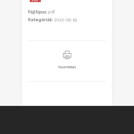
Fájltípus:
pdf
Kategóriák:
2022-09-19
Nyomtatás