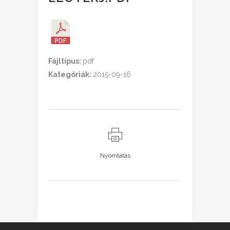
Fájltípus:
pdf
Kategóriák:
2015-09-16
Nyomtatás