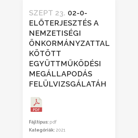
SZEPT 23.
02-0-
ELŐTERJESZTÉS A
NEMZETISÉGI
ÖNKORMÁNYZATTAL
KÖTÖTT
EGYÜTTMŰKÖDÉSI
MEGÁLLAPODÁS
FELÜLVIZSGÁLATÁH
Fájltípus:
pdf
Kategóriák:
2021