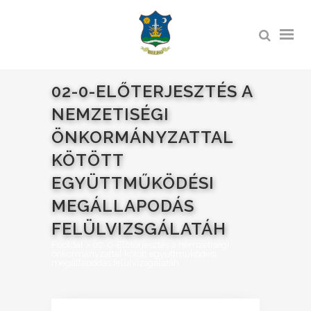
02-0-ELŐTERJESZTÉS A
NEMZETISÉGI
ÖNKORMÁNYZATTAL
KÖTÖTT
EGYÜTTMŰKÖDÉSI
MEGÁLLAPODÁS
FELÜLVIZSGÁLATÁH
Főoldal
>
02-0-Előterjesztés a nemzetiségi
önkormányzattal kötött együttműködési
megállapodás felülvizsgálatáh