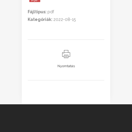
Fájltípus:
pdf
Kategóriák:
2022-08-15
Nyomtatás