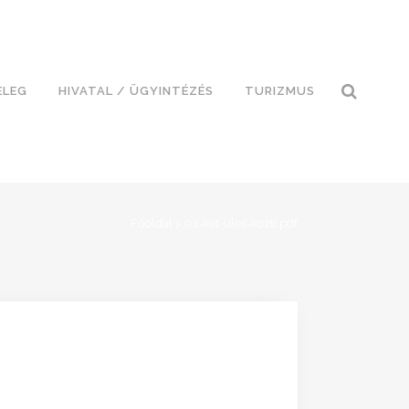
ELEG
HIVATAL / ÜGYINTÉZÉS
TURIZMUS
Főoldal
>
01-ket-ules-kozti.pdf