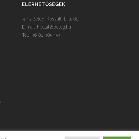
ELÉRHETŐSÉGEK
7543 Beleg, Kossuth L. u. 81.
E-mail:
hivatal@beleg.hu
Tel: +36 82 385 454
agy