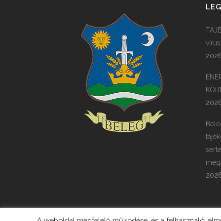
LEG
TÁJÉ
víru
2026
ENE
KÖR
2026
Bele
tájék
sert
megá
2026
A weboldal megfelelő működése, és a felhasználói élmén