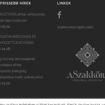
FRISSEBB HÍREK
LINKEK
KOZTATÁS afrikai sertéspestis
ssal kapcsolatosan
.05.04.
Adatkezelési tájékoztató
RGIATAKARÉKOSSÁG ÉS
NYEZETTUDATOSSÁG
.04.28.
g község lakosságának
oztatása afrikai
éspestis betegség
llapítása miatti szabályokról
.03.02.
y javítása érdekében sütiket használunk. Kérjük járuljon hozzá, v