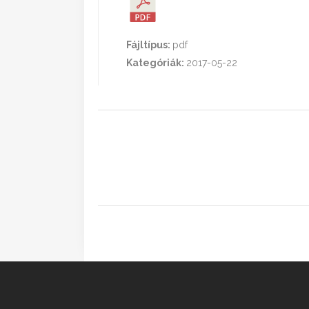
Fájltípus:
pdf
Kategóriák:
2017-05-22