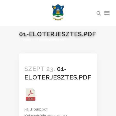
01-ELOTERJESZTES.PDF
Főoldal
>
01-eloterjesztes.pdf
SZEPT 23.
01-
ELOTERJESZTES.PDF
Fájltípus:
pdf