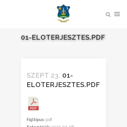
01-ELOTERJESZTES.PDF
Főoldal
>
01-eloterjesztes.pdf
SZEPT 23.
01-
ELOTERJESZTES.PDF
Fájltípus:
pdf