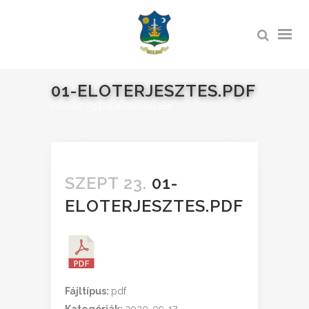
01-ELOTERJESZTES.PDF
Főoldal
>
01-eloterjesztes.pdf
SZEPT 23.
01-
ELOTERJESZTES.PDF
Fájltípus:
pdf