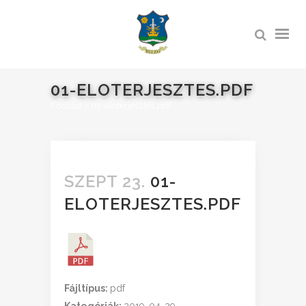
01-ELOTERJESZTES.PDF
Főoldal
>
01-eloterjesztes.pdf
SZEPT 23.
01-
ELOTERJESZTES.PDF
Fájltípus:
pdf