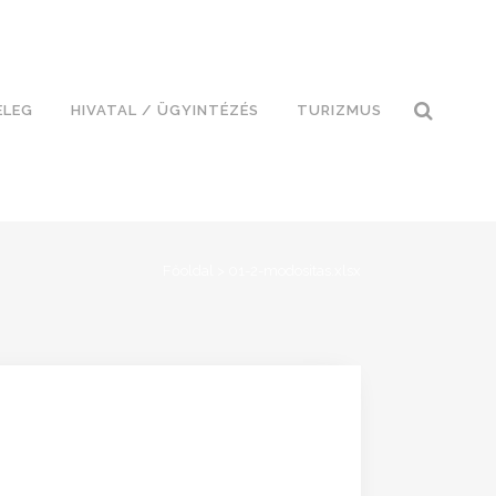
ELEG
HIVATAL / ÜGYINTÉZÉS
TURIZMUS
Főoldal
>
01-2-modositas.xlsx