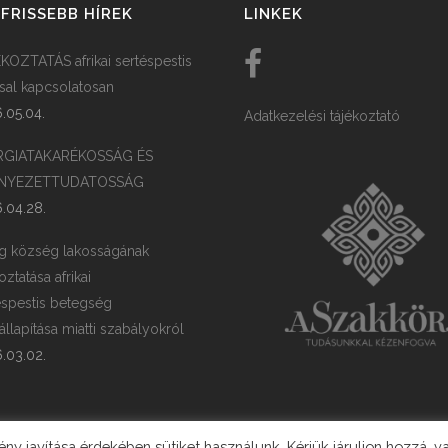
FRISSEBB HÍREK
LINKEK
KOZTATÁS afrikai sertéspestis
ssal kapcsolatosan
.05.04.
Adatkezelési tájékoztató
RGIATAKARÉKOSSÁG ÉS
NYEZETTUDATOSSÁG
.04.28.
g község lakosságának
oztatása afrikai
éspestis betegség
llapítása miatti szabályokról
.03.02.
y javítása érdekében sütiket használunk. Kérjük járuljon hozzá, v