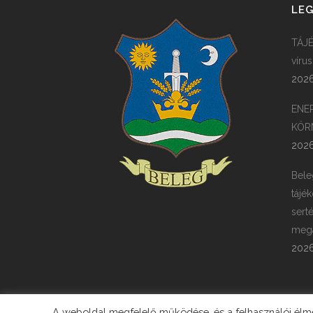
LEG
TÁJÉ
víru
2026
ENE
KÖR
2026
Bele
tájék
sert
megá
2026
A weboldal megfelelő működése, és a felhasználói élmén