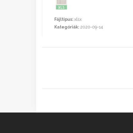
Fájltípus:
xlsx
Kategóriák:
2020-09-14