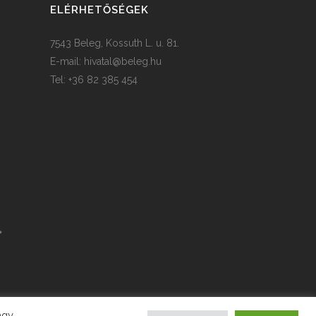
ELÉRHETŐSÉGEK
7543 Beleg, Kossuth L. u. 81.
E-mail:
hivatal@beleg.hu
Tel: +36 82 385 454
agy