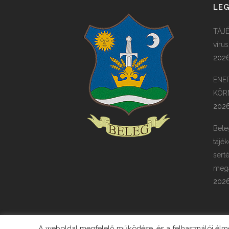
LEG
TÁJÉ
víru
2026
ENE
KÖR
2026
Bele
tájék
sert
megá
2026
A weboldal megfelelő működése, és a felhasználói élmén