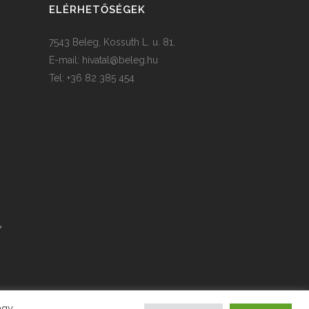
ELÉRHETŐSÉGEK
7543 Beleg, Kossuth L. u. 81.
E-mail:
hivatal@beleg.hu
Tel: +36 82 385 454
agy