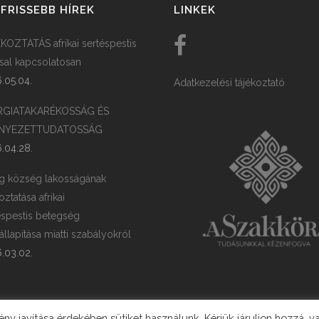
FRISSEBB HÍREK
LINKEK
KOZTATÁS afrikai sertéspestis
ssal kapcsolatosan
.05.04.
Adatkezelési tájékoztató
RGIATAKARÉKOSSÁG ÉS
NYEZETTUDATOSSÁG
.04.28.
g község lakosságának
oztatása afrikai
éspestis betegség
llapítása miatti szabályokról
.03.02.
y javítása érdekében sütiket használunk. Kérjük járuljon hozzá, v