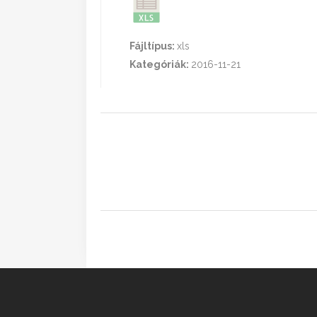
Fájltípus:
xls
Kategóriák:
2016-11-21