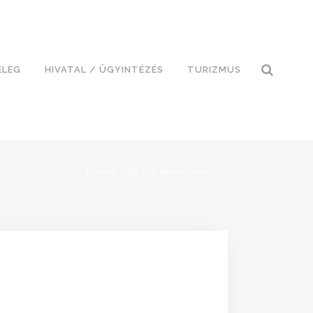
ELEG
HIVATAL / ÜGYINTÉZÉS
TURIZMUS
Főoldal
>
01-2-III-nev-teljesites.xls