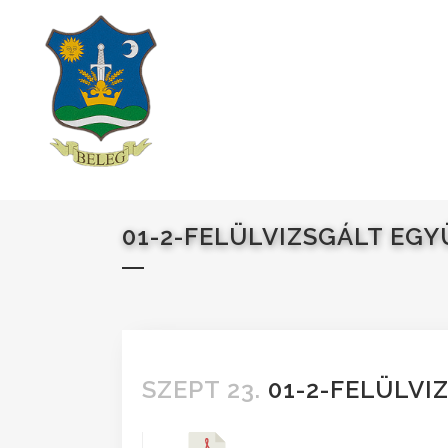
01-2-FELÜLVIZSGÁLT EG
SZEPT 23.
01-2-FELÜLVI