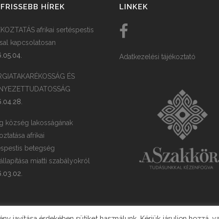
FRISSEBB HÍREK
LINKEK
KOZTATÁS afrikai sertéspestis
ssal kapcsolatosan
.05.04.
Adatkezelési tájékoztató
RGIATAKARÉKOSSÁG ÉS
NYEZETTUDATOSSÁG
.04.28.
g község lakosságának
oztatása afrikai
éspestis betegség
llapítása miatti szabályokról
.03.02.
y javítása érdekében sütiket használunk. Kérjük járuljon hozzá, v