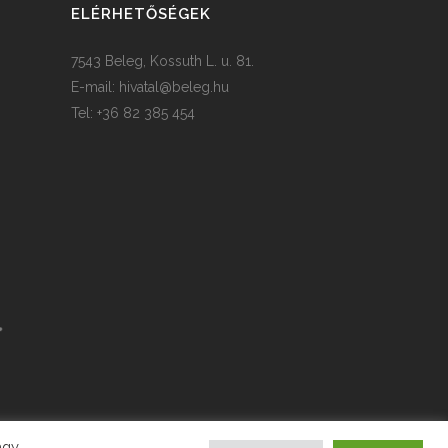
ELÉRHETŐSÉGEK
7543 Beleg, Kossuth L. u. 81.
E-mail:
hivatal@beleg.hu
Tel: +36 82 385 454
agy