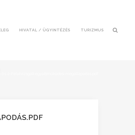
ELEG
HIVATAL / ÜGYINTÉZÉS
TURIZMUS
>
01-2-Felülvizsgált együttműködési megállapodás.pdf
APODÁS.PDF