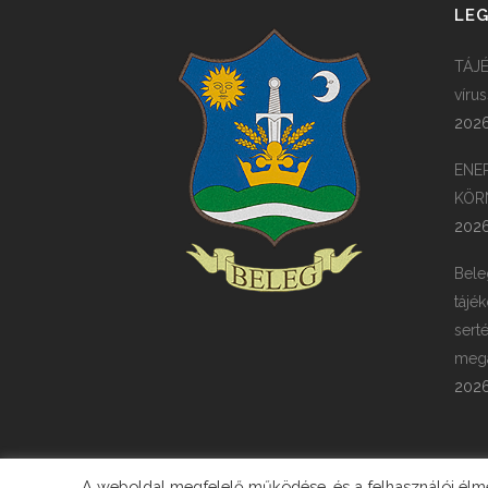
LEG
TÁJÉ
víru
2026
ENE
KÖR
2026
Bele
tájék
sert
megá
2026
A weboldal megfelelő működése, és a felhasználói élmén