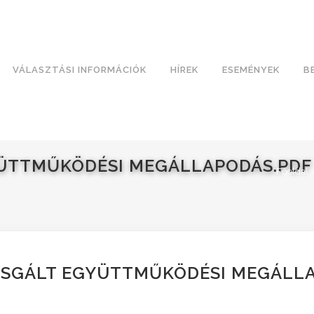
VÁLASZTÁSI INFORMÁCIÓK
HÍREK
ESEMÉNYEK
B
YÜTTMŰKÖDÉSI MEGÁLLAPODÁS.PDF
Főoldal
ZSGÁLT EGYÜTTMŰKÖDÉSI MEGÁLL