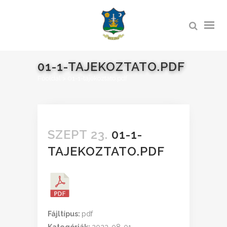
01-1-TAJEKOZTATO.PDF
Főoldal
>
01-1-tajekoztato.pdf
SZEPT 23.
01-1-
TAJEKOZTATO.PDF
Fájltípus:
pdf