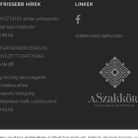
FRISSEBB HÍREK
LINKEK
KOZTATÁS afrikai sertéspestis
ssal kapcsolatosan
.05.04.
Adatkezelési tájékoztató
RGIATAKARÉKOSSÁG ÉS
NYEZETTUDATOSSÁG
.04.28.
g község lakosságának
oztatása afrikai
éspestis betegség
llapítása miatti szabályokról
.03.02.
y javítása érdekében sütiket használunk. Kérjük járuljon hozzá, v