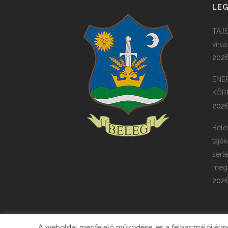
LEG
TÁJÉ
víru
2026
ENE
KÖR
2026
Bele
tájék
sert
megá
2026
A weboldal megfelelő működése, és a felhasználói élmén