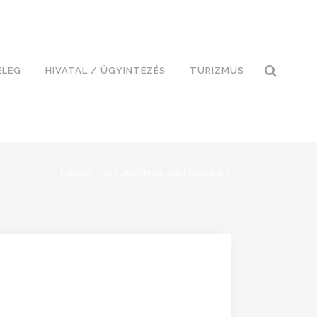
ELEG
HIVATAL / ÜGYINTÉZÉS
TURIZMUS
Főoldal
>
01 1 Jelentés a lejárt határidejű