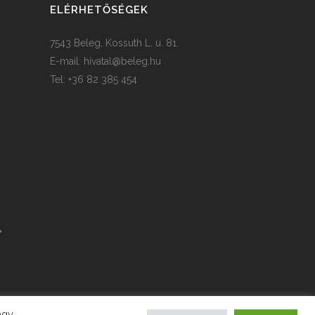
ELÉRHETŐSÉGEK
7543 Beleg, Kossuth L. u. 81.
E-mail:
hivatal@beleg.hu
Tel: +36 82 385 454
agy