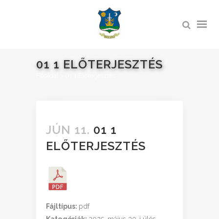
01 1 ELŐTERJESZTÉS
Főoldal
>
01 1 Előterjesztés
JÚN 11.
01 1
ELŐTERJESZTÉS
Fájltípus:
pdf