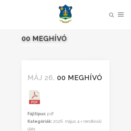
00 MEGHÍVÓ
Főoldal
>
00 Meghívó
MÁJ 26.
00 MEGHÍVÓ
Fájltípus:
pdf
Kategóriák:
2026. május 4-i rendkívüli
ülés