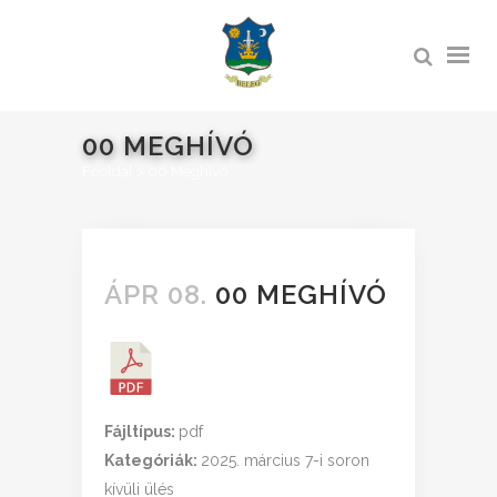
00 MEGHÍVÓ
Főoldal
>
00 Meghívó
ÁPR 08.
00 MEGHÍVÓ
Fájltípus:
pdf
Kategóriák:
2025. március 7-i soron
kívüli ülés