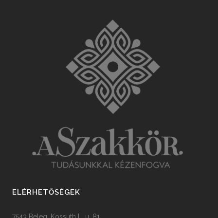
ELÉRHETŐSÉGEK
7543 Beleg, Kossuth L. u. 81.