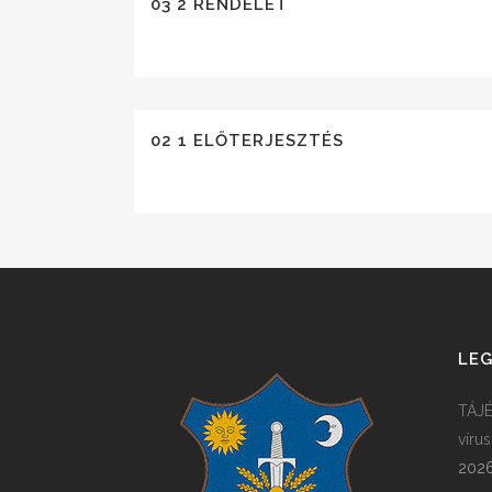
03 2 RENDELET
02 1 ELŐTERJESZTÉS
LEG
TÁJÉ
víru
2026