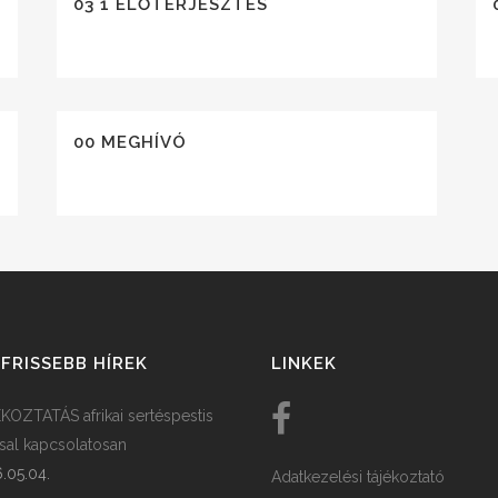
03 1 ELŐTERJESZTÉS
00 MEGHÍVÓ
FRISSEBB HÍREK
LINKEK
KOZTATÁS afrikai sertéspestis
ssal kapcsolatosan
.05.04.
Adatkezelési tájékoztató