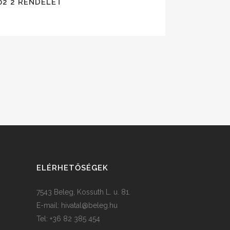
02 2 RENDELET
ELÉRHETŐSÉGEK
7543 Beleg, Kossuth L. u. 81.
E-mail:
hivatal@beleg.hu
Tel: +36 82 385 454