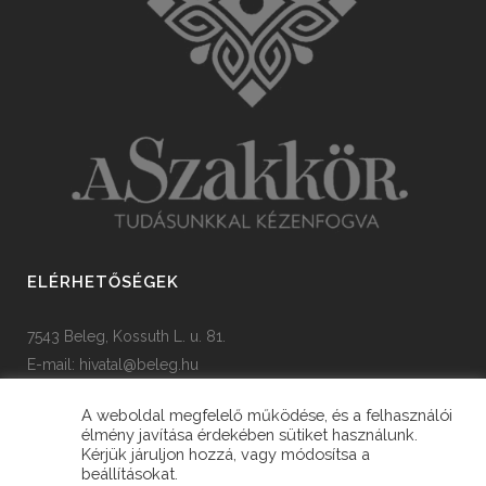
ELÉRHETŐSÉGEK
7543 Beleg, Kossuth L. u. 81.
E-mail:
hivatal@beleg.hu
Tel: +36 82 385 454
A weboldal megfelelő működése, és a felhasználói
élmény javítása érdekében sütiket használunk.
Kérjük járuljon hozzá, vagy módosítsa a
beállításokat.