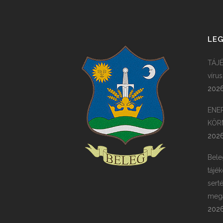
LEG
TÁJÉ
víru
2026
ENE
KÖR
2026
Bele
tájék
sert
megá
2026