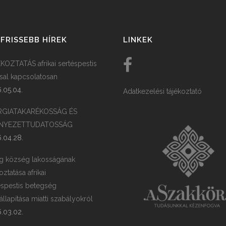
FRISSEBB HÍREK
LINKEK
KOZTATÁS afrikai sertéspestis
ssal kapcsolatosan
.05.04.
Adatkezelési tájékoztató
RGIATAKARÉKOSSÁG ÉS
NYEZETTUDATOSSÁG
.04.28.
g község lakosságának
oztatása afrikai
éspestis betegség
llapítása miatti szabályokról
.03.02.