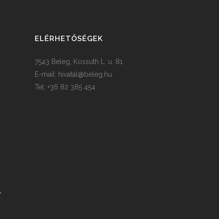
ELÉRHETŐSÉGEK
7543 Beleg, Kossuth L. u. 81.
E-mail:
hivatal@beleg.hu
Tel: +36 82 385 454