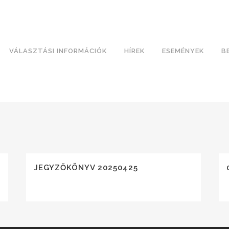
VÁLASZTÁSI INFORMÁCIÓK
HÍREK
ESEMÉNYEK
B
JEGYZŐKÖNYV 20250425