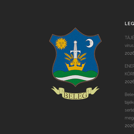
LEG
TÁJÉ
víru
2026
ENE
KÖR
2026
Bele
tájék
sert
megá
2026