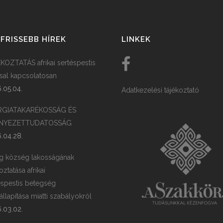
FRISSEBB HÍREK
LINKEK
KOZTATÁS afrikai sertéspestis
ssal kapcsolatosan
.05.04.
Adatkezelési tájékoztató
RGIATAKARÉKOSSÁG ÉS
NYEZETTUDATOSSÁG
.04.28.
g község lakosságának
oztatása afrikai
éspestis betegség
llapítása miatti szabályokról
.03.02.