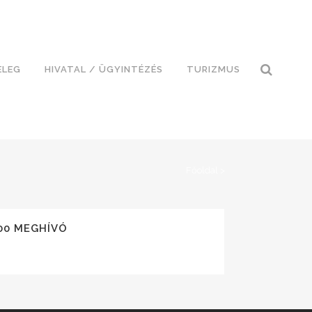
ELEG
HIVATAL / ÜGYINTÉZÉS
TURIZMUS
Főoldal
>
00 MEGHÍVÓ