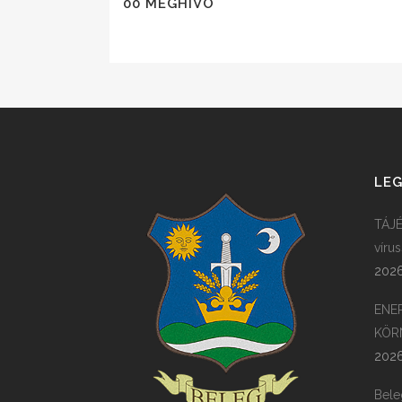
00 MEGHÍVÓ
LEG
TÁJÉ
víru
2026
ENE
KÖR
2026
Bele