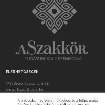
ELÉRHETŐSÉGEK
7543 Beleg, Kossuth L. u. 81.
E-mail:
hivatal@beleg.hu
Tel: +36 82 385 454
A weboldal megfelelő működése, és a felhasználói
élmény javítása érdekében sütiket használunk.